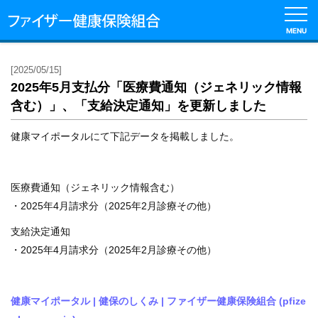
MENU
English
[2025/05/15]
2025年5月支払分「医療費通知（ジェネリック情報
健
含む）」、「支給決定通知」を更新しました
保
の
健康マイポータルにて下記データを掲載しました。
し
く
み
医療費通知（ジェネリック情報含む）
・2025年4月請求分（2025年2月診療その他）
健
保
支給決定通知
の
・2025年4月請求分（2025年2月診療その他）
給
付
健康マイポータル | 健保のしくみ | ファイザー健康保険組合 (pfize
保