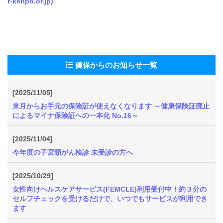
r-kenpo.or.jp)
健
事
業
各
種
健保からのお知らせ一覧
手
続
[2025/11/05]
き
来月からお手元の保険証が使えなくなります ～健康保険証廃止
によるマイナ保険証への一本化 No.16～
申
請
[2025/11/04]
書
一
今年度の子宮頸がん検診 未受診の方へ
覧
[2025/10/29]
よ
女性向けヘルスケアサービス(FEMCLE)利用受付中！約３分の
く
セルフチェックを受けるだけで、いつでもサービスが利用でき
あ
ます
る