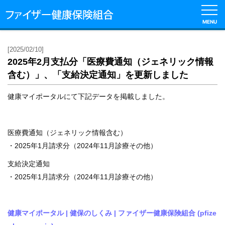
MENU
English
[2025/02/10]
2025年2月支払分「医療費通知（ジェネリック情報
健
含む）」、「支給決定通知」を更新しました
保
の
健康マイポータルにて下記データを掲載しました。
し
く
み
医療費通知（ジェネリック情報含む）
・2025年1月請求分（2024年11月診療その他）
健
保
支給決定通知
の
・2025年1月請求分（2024年11月診療その他）
給
付
健康マイポータル | 健保のしくみ | ファイザー健康保険組合 (pfize
保