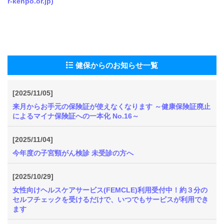
r-kenpo.or.jp)
健
事
業
各
種
健保からのお知らせ一覧
手
続
[2025/11/05]
き
来月からお手元の保険証が使えなくなります ～健康保険証廃止
によるマイナ保険証への一本化 No.16～
申
請
[2025/11/04]
書
一
今年度の子宮頸がん検診 未受診の方へ
覧
[2025/10/29]
よ
女性向けヘルスケアサービス(FEMCLE)利用受付中！約３分の
く
セルフチェックを受けるだけで、いつでもサービスが利用でき
あ
ます
る