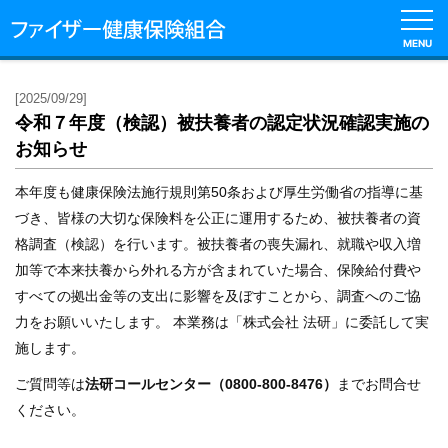
MENU
English
[2025/09/29]
令和７年度（検認）被扶養者の認定状況確認実施の
健
お知らせ
保
の
本年度も健康保険法施行規則第50条および厚生労働省の指導に基
し
づき、皆様の大切な保険料を公正に運用するため、被扶養者の資
く
格調査（検認）を行います。被扶養者の喪失漏れ、就職や収入増
み
加等で本来扶養から外れる方が含まれていた場合、保険給付費や
すべての拠出金等の支出に影響を及ぼすことから、調査へのご協
健
力をお願いいたします。 本業務は「株式会社 法研」に委託して実
保
の
施します。
給
ご質問等は
法研コールセンター（0800-800-8476）
までお問合せ
付
ください。
保