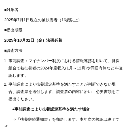
健
事
■対象者
業
2025年7月1日現在の被扶養者（16歳以上）
各
■提出期限
種
2025年10月31日（金）法研必着
手
続
■調査方法
き
事前調査：マイナンバー制度における情報連携を用いて、健保
申
組合で被扶養者の2024年度収入(1月～12月)や同居有無などを確
請
認します。
書
事前調査により扶養認定基準を満たすことが判断できない場
一
合、調査票を送付します。調査票の内容に沿い、必要書類をご
覧
提出ください。
よ
●事前調査により扶養認定基準を満たす場合
く
あ
⇒「扶養継続通知書」を郵送します。本年度の検認は終了で
る
す。