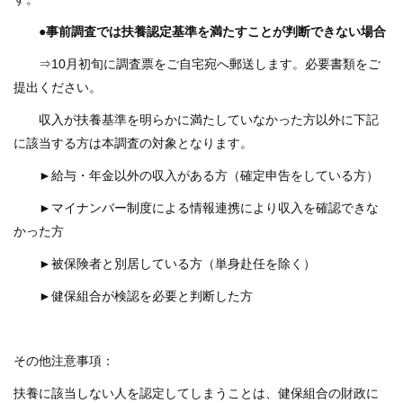
質
問
●事前調査では扶養認定基準を満たすことが判断できない場合
⇒10月初旬に調査票をご自宅宛へ郵送します。必要書類をご
組
提出ください。
合
案
収入が扶養基準を明らかに満たしていなかった方以外に下記
内
に該当する方は本調査の対象となります。
►給与・年金以外の収入がある方（確定申告をしている方）
►マイナンバー制度による情報連携により収入を確認できな
かった方
►被保険者と別居している方（単身赴任を除く）
►健保組合が検認を必要と判断した方
その他注意事項：
扶養に該当しない人を認定してしまうことは、健保組合の財政に