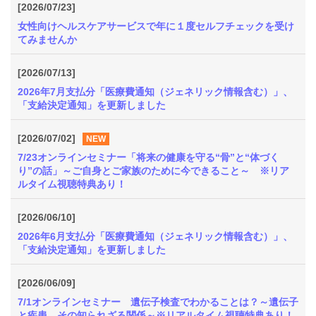
健
[2026/07/23]
事
女性向けヘルスケアサービスで年に１度セルフチェックを受け
業
てみませんか
[2026/07/13]
各
種
2026年7月支払分「医療費通知（ジェネリック情報含む）」、
手
「支給決定通知」を更新しました
続
き
[2026/07/02]
NEW
7/23オンラインセミナー「将来の健康を守る“骨”と“体づく
申
り”の話」～ご自身とご家族のために今できること～ ※リア
請
ルタイム視聴特典あり！
書
一
[2026/06/10]
覧
2026年6月支払分「医療費通知（ジェネリック情報含む）」、
「支給決定通知」を更新しました
よ
く
[2026/06/09]
あ
7/1オンラインセミナー 遺伝子検査でわかることは？～遺伝子
る
と疾患、その知られざる関係～※リアルタイム視聴特典あり！