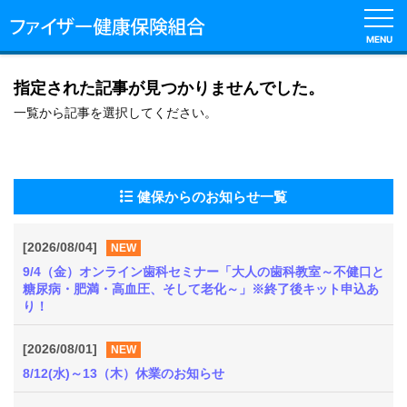
MENU
English
指定された記事が見つかりませんでした。
一覧から記事を選択してください。
健
保
の
し
健保からのお知らせ一覧
く
み
[2026/08/04]
NEW
9/4（金）オンライン歯科セミナー「大人の歯科教室～不健口と
健
糖尿病・肥満・高血圧、そして老化～」※終了後キット申込あ
保
り！
の
給
[2026/08/01]
付
NEW
8/12(水)～13（木）休業のお知らせ
保