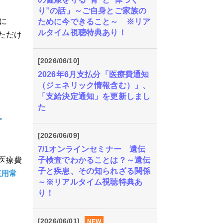
り”の話」～ご自身とご家族の
に
ために今できること～ ※リア
ルタイム視聴特典あり！
ただけ
[2026/06/10]
2026年6月支払分「医療費通知
（ジェネリック情報含む）」、
「支給決定通知」を更新しまし
た
す
[2026/06/09]
7/1オンラインセミナー 遺伝
子検査でわかることは？～遺伝
医療費
子と疾患、その知られざる関係
庭用常
～※リアルタイム視聴特典あ
。
り！
[2026/06/01]
NEW