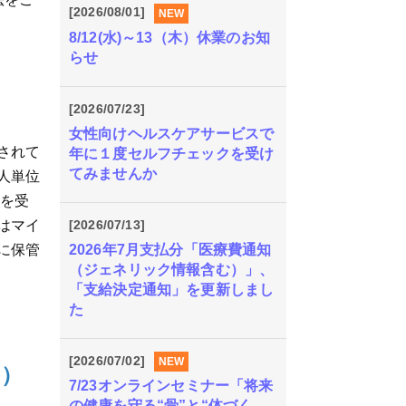
[2026/08/01]
NEW
8/12(水)～13（木）休業のお知
らせ
[2026/07/23]
女性向けヘルスケアサービスで
されて
年に１度セルフチェックを受け
てみませんか
人単位
等を受
[2026/07/13]
はマイ
2026年7月支払分「医療費通知
に保管
（ジェネリック情報含む）」、
「支給決定通知」を更新しまし
た
[2026/07/02]
NEW
旬）
7/23オンラインセミナー「将来
の健康を守る“骨”と“体づく