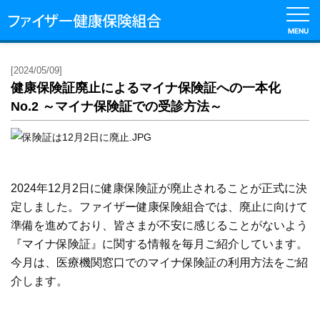
MENU
English
[2024/05/09]
健康保険証廃止によるマイナ保険証への一本化
健
No.2 ～マイナ保険証での受診方法～
保
の
し
く
み
2024年12月2日に健康保険証が廃止されることが正式に決
定しました。ファイザー健康保険組合では、廃止に向けて
健
準備を進めており、皆さまが不安に感じることがないよう
保
『マイナ保険証』に関する情報を毎月ご紹介しています。
の
給
今月は、医療機関窓口でのマイナ保険証の利用方法をご紹
付
介します。
保